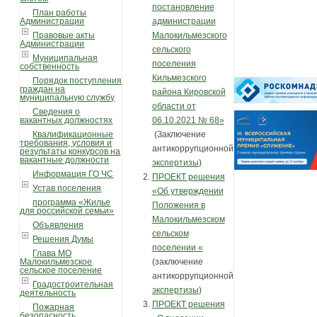
постановление
План работы
Администрации
администрации
Правовые акты
Малокильмезского
Администрации
сельского
Муниципальная
поселения
собственность
Кильмезского
Порядок поступления
граждан на
района Кировской
муниципальную службу
области от
Сведения о
вакантных должностях
06.10.2021 № 68»
Квалификационные
(Заключение
требования, условия и
антикоррупционной
результаты конкурсов на
вакантные должности
экспертизы
)
Информация ГО ЧС
ПРОЕКТ решения
Устав поселения
«Об утверждении
программа «Жилье
Положения в
для российской семьи»
Малокильмезском
Объявления
сельском
Решения Думы
поселении «
Глава МО
Малокильмезское
(заключение
сельское поселение
антикоррупционной
Градостроительная
экспертизы
)
деятельность
ПРОЕКТ решения
Пожарная
безопасность