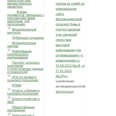
обязательствах
имущественного
членов их семей на
характера
официальном
Формы
сайте
документов, связанных с
противодействием
Малокильмезской
коррупции, для
заполнения
сельской Думы и
Муниципальный
предоставления
контроль
этих сведений
Публичные слушания
средствам
Муниципальные
массовой
закупки
информации для
Информации
прокурорского
опубликования» (с
реагирования
изменениями от
Паспорт сельского
поселения
15.09.2022 №1/8, от
(статистические данные
27.01.2023
и показатели)
№1/4)»»
НПА по бюджету
сельского поселения
(заключение
ППМИ
антикоррупционной
Отчеты о бюджете
экспертизы
)
сельского поселения
Благоустройство и
ЖКХ
Общественные
обсуждения
Информация о