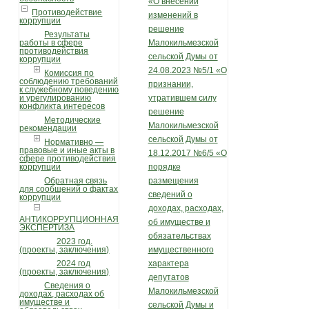
«О внесении
Противодействие
изменений в
коррупции
решение
Результаты
работы в сфере
Малокильмезской
противодействия
сельской Думы от
коррупции
24.08.2023 №5/1 «О
Комиссия по
соблюдению требований
признании,
к служебному поведению
и урегулированию
утратившем силу
конфликта интересов
решение
Методические
Малокильмезской
рекомендации
сельской Думы от
Нормативно —
правовые и иные акты в
18.12.2017 №6/5 «О
сфере противодействия
коррупции
порядке
Обратная связь
размещения
для сообщений о фактах
сведений о
коррупции
доходах, расходах,
АНТИКОРРУПЦИОННАЯ
об имуществе и
ЭКСПЕРТИЗА
обязательствах
2023 год.
(проекты, заключения)
имущественного
2024 год
характера
(проекты, заключения)
депутатов
Сведения о
Малокильмезской
доходах, расходах об
имуществе и
сельской Думы и