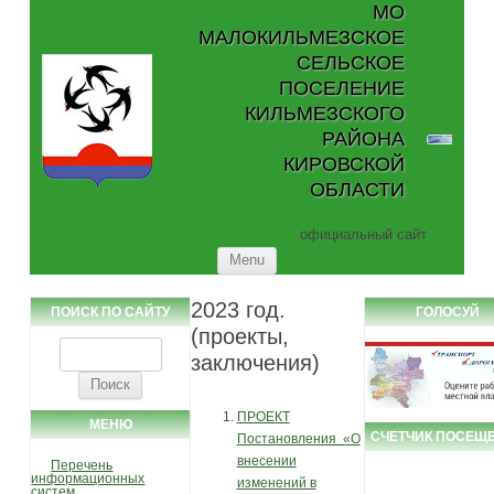
МО
МАЛОКИЛЬМЕЗСКОЕ
СЕЛЬСКОЕ
ПОСЕЛЕНИЕ
КИЛЬМЕЗСКОГО
РАЙОНА
КИРОВСКОЙ
ОБЛАСТИ
официальный сайт
Skip to content
Menu
2023 год.
ПОИСК ПО САЙТУ
ГОЛОСУЙ
(проекты,
Найти:
заключения)
ПРОЕКТ
МЕНЮ
СЧЕТЧИК ПОСЕЩ
Постановления «О
внесении
Перечень
информационных
изменений в
систем