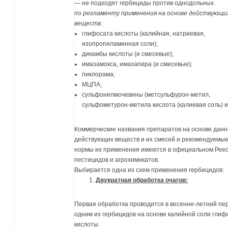
— не подходят гербициды против однодольных.
по регламенту применения на основе действующи
веществ:
глифосата кислоты (калийная, натриевая,
изопропиламинная соли);
дикамбы кислоты (и смесевые);
имазамокса, имазапира (и смесевые);
пиклорама;
МЦПА;
сульфонилмочевины (метсульфурон-метил,
сульфометурон-метила кислота (калиевая соль) и 
Коммерческие названия препаратов на основе дан
действующих веществ и их смесей и рекомендуемы
нормы их применения имеются в официальном Рее
пестицидов и агрохимикатов.
Выбирается одна из схем применения гербицидов:
Двукратная обработка очагов:
Первая обработка проводится в весенне-летний пе
одним из гербицидов на основе калийной соли глиф
кислоты.