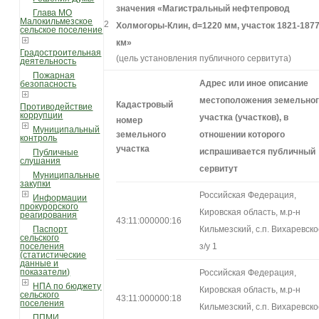
значения «
Магистральный нефтепровод
Глава МО
Малокильмезское
2
Холмогоры-Клин, d=1220 мм, участок 1821-187
сельское поселение
км
»
Градостроительная
(цель установления публичного сервитута)
деятельность
Пожарная
Адрес или иное описание
безопасность
местоположения земельно
Кадастровый
Противодействие
коррупции
участка (участков), в
номер
Муниципальный
земельного
отношении которого
контроль
участка
испрашивается публичный
Публичные
слушания
сервитут
Муниципальные
закупки
Российская Федерация,
Информации
прокурорского
Кировская область, м.р-н
реагирования
43:11:000000:16
Паспорт
Кильмезский, с.п. Вихаревско
сельского
поселения
з/у 1
(статистические
данные и
показатели)
Российская Федерация,
НПА по бюджету
Кировская область, м.р-н
сельского
43:11:000000:18
поселения
Кильмезский, с.п. Вихаревско
ППМИ