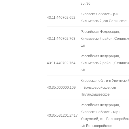
35, 36
Кировская область, р-н
43:11:440702:652
Кильмезский, с/п Селинское
Российская Федерация,
43:11:440702:763
Кильмезский район, Селинск
с/п
Российская Федерация,
43:11:440702:764
Кильмезский район, Селинск
с/п
Кировская обл, р-н Уржумский
43:35:000000:109
п Большеройское, с/п
Пиляндышевское
Российская Федерация,
Кировская область, м.р-н
43:35:531201:2417
Уржумский, с.п. Большеройск
с/п Большеройское