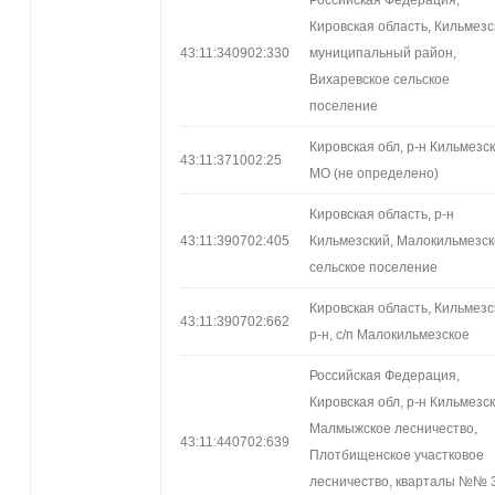
Кировская область, Кильмезс
43:11:340902:330
муниципальный район,
Вихаревское сельское
поселение
Кировская обл, р-н Кильмезск
43:11:371002:25
МО (не определено)
Кировская область, р-н
43:11:390702:405
Кильмезский, Малокильмезс
сельское поселение
Кировская область, Кильмезс
43:11:390702:662
р-н, с/п Малокильмезское
Российская Федерация,
Кировская обл, р-н Кильмезск
Малмыжское лесничество,
43:11:440702:639
Плотбищенское участковое
лесничество, кварталы №№ 