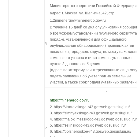
Министерство энергетики Российской Федерации
адрес: г. Москва, ул. Щепкина, 42, стр.
1,2minenergo@minenergo.gov.ru
В течение 15 дней со дня опубликования сообще
о возможном установлении публичного сервитута
порядке, установленном для официального
5
опубликования обнародования) правовых актов
поселения, городского округа, по месту нахожде
земельного участка и (или) земель, указанных в
пункте 3 данного сообщения.
(адрес, по которому заинтересованные лица мог
подать заявления об учетеправ на земельные
участки, а также срок подачи указанных заявлени
1.
https://minenergo.gov.ru
2. https://vixarevskogo-r43.gosweb.gosuslugi.ru/
3. https://zimnyakskogo-r43.gosweb.gosuslugi.ru/
4. https://malokilmezskogo-r43.gosweb.gosuslugi.ru/
5. https://selinskogo-r43.gosweb.gosuslugi.ru/
6
6. https://bolsherojskoe-r43.gosweb.gosuslugi.ru/