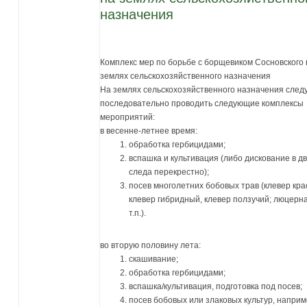
назначения
Комплекс мер по борьбе с борщевиком Сосновского 
землях сельскохозяйственного назначения
На землях сельскохозяйственного назначения след
последовательно проводить следующие комплексы
мероприятий:
в весенне-летнее время:
обработка гербицидами;
вспашка и культивация (либо дискование в д
следа перекрестно);
посев многолетних бобовых трав (клевер кра
клевер гибридный, клевер ползучий; люцерна
т.п.).
во вторую половину лета:
скашивание;
обработка гербицидами;
вспашка/культивация, подготовка под посев;
посев бобовых или злаковых культур, наприм