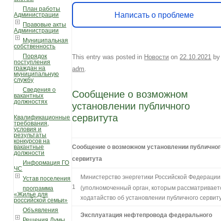
План работы
Написать о проблеме
Администрации
Правовые акты
Администрации
Муниципальная
собственность
Порядок
This entry was posted in
Новости
on
22.10.2021
by
поступления
граждан на
adm
.
муниципальную
службу
Сведения о
Сообщение о возможном
вакантных
должностях
установлении публичного
сервитута
Квалификационные
требования,
условия и
результаты
конкурсов на
вакантные
Сообщение о возможном установлении публичног
должности
сервитута
Информация ГО
ЧС
Министерство энергетики Российской Федерации
Устав поселения
1
(уполномоченный орган, которым рассматривает
программа
«Жилье для
ходатайство об установлении публичного сервит
российской семьи»
Объявления
Эксплуатация нефтепровода федерального
Решения Думы