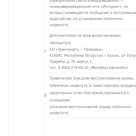
(официальные сайты в информационно —
телекоммуникационной сети «Интернет», на
которых размещается сообщение о поступивше
ходатайстве, об установлении публичного
сервитута)
Дополнительно по всем вопросам можно
обращаться:
АО «Транснефть — Прикамье»:
7
420081, Республика Татарстан, г. Казань, ул. Пат
Лумумбы, д. 20, корпус 1,
тел.: 8 (843) 279-04-20, office@kaz.transneft.ru
Графическое описание местоположения границ
публичного сервитута, а также перечень координ
характерных точек этих границ прилагается к
8
сообщению
(описание местоположения границ публичного
сервитута)