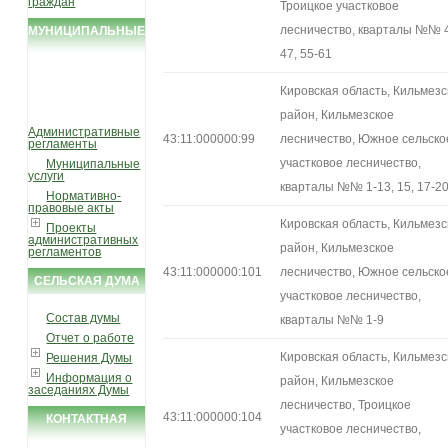
граждан
Троицкое участковое
лесничество, кварталы №№ 
МУНИЦИПАЛЬНЫЕ
47, 55-61
УСЛУГИ И
ФУНКЦИИ
Кировская область, Кильмезс
район, Кильмезское
Административные
43:11:000000:99
лесничество, Южное сельско
регламенты
участковое лесничество,
Муниципальные
услуги
кварталы №№ 1-13, 15, 17-2
Нормативно-
правовые акты
Кировская область, Кильмезс
Проекты
административных
район, Кильмезское
регламентов
43:11:000000:101
лесничество, Южное сельско
СЕЛЬСКАЯ ДУМА
участковое лесничество,
Состав думы
кварталы №№ 1-9
Отчет о работе
Кировская область, Кильмезс
Решения Думы
Информация о
район, Кильмезское
заседаниях Думы
лесничество, Троицкое
43:11:000000:104
КОНТАКТНАЯ
участковое лесничество,
ИНФОРМАЦИЯ