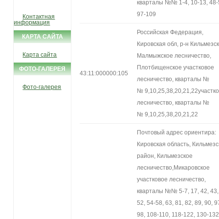
кварталы №№ 1-4, 10-13, 48-
97-109
Контактная
информация
Российская Федерация,
КАРТА САЙТА
Кировская обл, р-н Кильмезск
Карта сайта
Малмыжское лесничество,
Плотбищенское участковое
ФОТО-ГАЛЕРЕЯ
43:11:000000:105
лесничество, кварталы №
Фото-галерея
№ 9,10,25,38,20,21,22участк
лесничество, кварталы №
№ 9,10,25,38,20,21,22
Почтовый адрес ориентира:
Кировская область, Кильмезс
район, Кильмезское
лесничество,Микаровское
участковое лесничество,
кварталы №№ 5-7, 17, 42, 43,
52, 54-58, 63, 81, 82, 89, 90, 9
98, 108-110, 118-122, 130-132