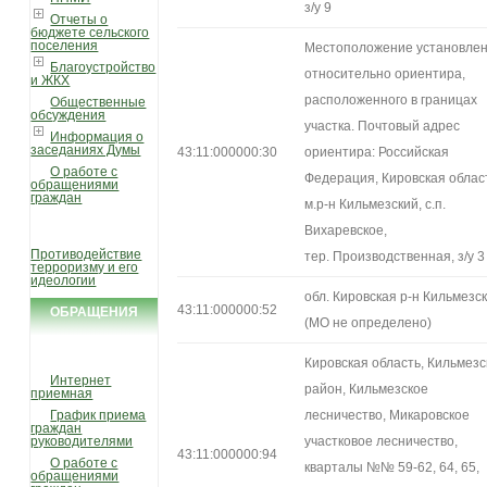
з/у 9
Отчеты о
бюджете сельского
поселения
Местоположение установле
Благоустройство
относительно ориентира,
и ЖКХ
расположенного в границах
Общественные
обсуждения
участка. Почтовый адрес
Информация о
заседаниях Думы
43:11:000000:30
ориентира: Российская
О работе с
Федерация, Кировская облас
обращениями
граждан
м.р-н Кильмезский, с.п.
Вихаревское,
Противодействие
тер. Производственная, з/у 3
терроризму и его
идеологии
обл. Кировская р-н Кильмезс
43:11:000000:52
ОБРАЩЕНИЯ
(МО не определено)
ГРАЖДАН
Кировская область, Кильмезс
Интернет
район, Кильмезское
приемная
График приема
лесничество, Микаровское
граждан
руководителями
участковое лесничество,
43:11:000000:94
О работе с
кварталы №№ 59-62, 64, 65,
обращениями