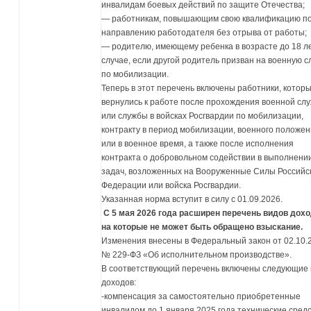
инвалидам боевых действий по защите Отечества;
— работникам, повышающим свою квалификацию п
направлению работодателя без отрыва от работы;
— родителю, имеющему ребенка в возрасте до 18 ле
случае, если другой родитель призван на военную с
по мобилизации.
Теперь в этот перечень включены работники, котор
вернулись к работе после прохождения военной сл
или службы в войсках Росгвардии по мобилизации,
контракту в период мобилизации, военного положе
или в военное время, а также после исполнения
контракта о добровольном содействии в выполнени
задач, возложенных на Вооруженные Силы Российс
Федерации или войска Росгвардии.
Указанная норма вступит в силу с 01.09.2026.
С 5 мая 2026 года расширен перечень видов дохо
на которые не может быть обращено взыскание.
Изменения внесены в Федеральный закон от 02.10.
№ 229-ФЗ «Об исполнительном производстве».
В соответствующий перечень включены следующие
доходов:
-компенсация за самостоятельно приобретенные
инвалидом до 1 января 2025 года технические сред