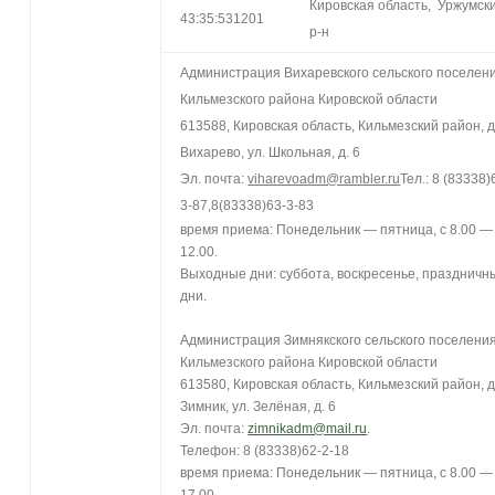
Кировская область, Уржумск
43:35:531201
р-н
Администрация Вихаревского сельского поселен
Кильмезского района Кировской области
613588, Кировская область, Кильмезский район, д
Вихарево, ул. Школьная, д. 6
Эл. почта:
viharevoadm@rambler.ru
Тел.: 8 (83338)
3-87,8(83338)63-3-83
время приема: Понедельник — пятница, с 8.00 —
12.00.
Выходные дни: суббота, воскресенье, праздничн
дни.
Администрация Зимнякского сельского поселени
Кильмезского района Кировской области
613580, Кировская область, Кильмезский район, д
Зимник, ул. Зелёная, д. 6
Эл. почта:
zimnikadm@mail.ru
.
Телефон: 8 (83338)62-2-18
время приема: Понедельник — пятница, с 8.00 —
17.00.