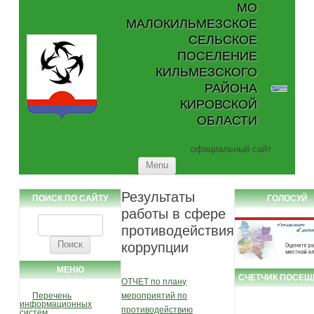
МО
МАЛОКИЛЬМЕЗСКОЕ
СЕЛЬСКОЕ
ПОСЕЛЕНИЕ
КИЛЬМЕЗСКОГО
РАЙОНА
КИРОВСКОЙ
ОБЛАСТИ
официальный сайт
Skip to content
Menu
Результаты
ПОИСК ПО САЙТУ
ГОЛОСУЙ
работы в сфере
Найти:
противодействия
коррупции
МЕНЮ
СЧЕТЧИК ПОСЕЩ
ОТЧЕТ по плану
Перечень
мероприятий по
информационных
противодействию
систем