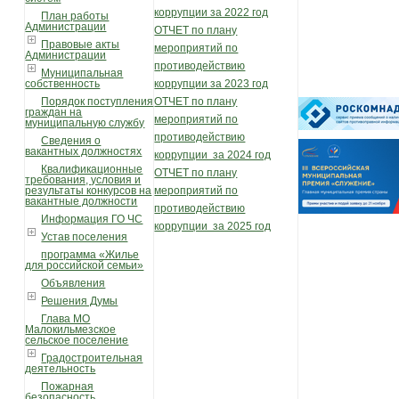
коррупции за 2022 год
План работы
Администрации
ОТЧЕТ по плану
Правовые акты
мероприятий по
Администрации
противодействию
Муниципальная
собственность
коррупции за 2023 год
Порядок поступления
ОТЧЕТ по плану
граждан на
мероприятий по
муниципальную службу
противодействию
Сведения о
вакантных должностях
коррупции за 2024 год
Квалификационные
ОТЧЕТ по плану
требования, условия и
результаты конкурсов на
мероприятий по
вакантные должности
противодействию
Информация ГО ЧС
коррупции за 2025 год
Устав поселения
программа «Жилье
для российской семьи»
Объявления
Решения Думы
Глава МО
Малокильмезское
сельское поселение
Градостроительная
деятельность
Пожарная
безопасность