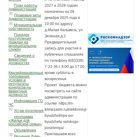
План работы
2027 и 2028 годов»
Администрации
назначены на 08
Правовые акты
декабря 2025 года в
Администрации
10:00 по адресу:
Муниципальная
собственность
д.Малая Кильмезь, ул.
Порядок
Зеленая,д.2
поступления
граждан на
Предварительная
муниципальную
запись для участия в
службу
публичных слушаниях
Сведения о
вакантных
по телефону 8(83338)
должностях
7-22-36 с 8:00 до 17:00,
Квалификационные
кроме субботы и
требования,
воскресенья.
условия и
результаты
Проект бюджета можно
конкурсов на
вакантные
посмотреть на сайте
должности
администрации по
Информация ГО
ссылке https://m-
ЧС
kilmezadm.ru/elektronnyj-
Устав поселения
byudzhet/npa-po-
программа
«Жилье для
byudzhetu-selskogo-
российской семьи»
poseleniya/
Объявления
Приглашаем всех
Решения Думы