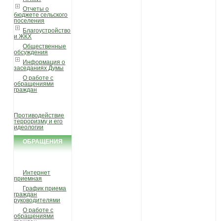
Отчеты о
бюджете сельского
поселения
Благоустройство
и ЖКХ
Общественные
обсуждения
Информация о
заседаниях Думы
О работе с
обращениями
граждан
Противодействие
терроризму и его
идеологии
ОБРАЩЕНИЯ
ГРАЖДАН
Интернет
приемная
График приема
граждан
руководителями
О работе с
обращениями