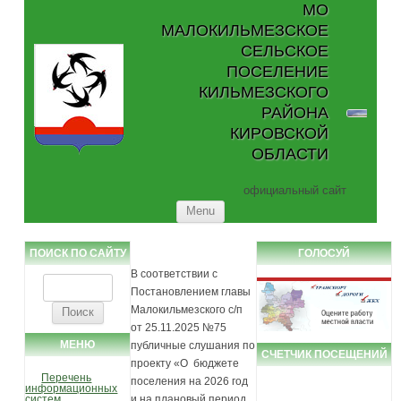
МО
МАЛОКИЛЬМЕЗСКОЕ
СЕЛЬСКОЕ
ПОСЕЛЕНИЕ
КИЛЬМЕЗСКОГО
РАЙОНА
КИРОВСКОЙ
ОБЛАСТИ
официальный сайт
Skip to content
Menu
ПОИСК ПО САЙТУ
ГОЛОСУЙ
В соответствии с
Найти:
Постановлением главы
Малокильмезского с/п
от 25.11.2025 №75
МЕНЮ
публичные слушания по
СЧЕТЧИК ПОСЕЩЕНИЙ
проекту «О бюджете
Перечень
поселения на 2026 год
информационных
систем
и на плановый период