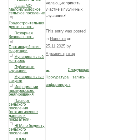
желающих принять
Глава МО
Малокильмезское
участие в публичных
сельское поселение
слушаниях!
Градостроительная
деятельность
This entry was posted
Пожарная
безопасность
in
Новости
on
25.11.2025
by
Противодействие
коррупции
Администратор
.
Муниципальный
контроль
Публичные
←
Следующая
Post navigation
слушания
Муниципальные
Прокуратура
запись
→
закупки
информирует
Информации
прокурорского
реагирования
Паспорт
сельского
поселения
(статистические
данные и
показатели)
НПА по бюджету
сельского
поселения
ППМИ