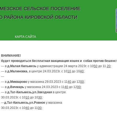
МЕЗСКОЕ СЕЛЬСКОЕ ПОСЕЛЕНИЕ
О РАЙОНА КИРОВСКОЙ ОБЛАСТИ
Skip to content
КАРТА САЙТА
ВНИМАНИЕ!
будет проводиться бесплатная
вакцинация кошек и собак против
бешенс
— в
д.Малая
Кильмезь
у администрации 24 марта 2023г. с 10
50
до 11.
20
;
— в
д.Малиновка
, в центре 24.03.2023г. с 10
10
до 10
40
;
—
— в
д.Микварово
у магазина 29.03.2023 с 11
40
до 12
00
;
— в
д.Вичмарь
у магазина 24.03.2023 с 11
40
до 12
00
;
— в
д.Тат-Кильмезь,ул.Звездная
в центре
30.03.2023г. с 10
10
до 10
30
;
—
д.Тат-Кильмезь,ул.Ровное
у магазина
30.03.2023г. с 10
40
до 11
0
0
;