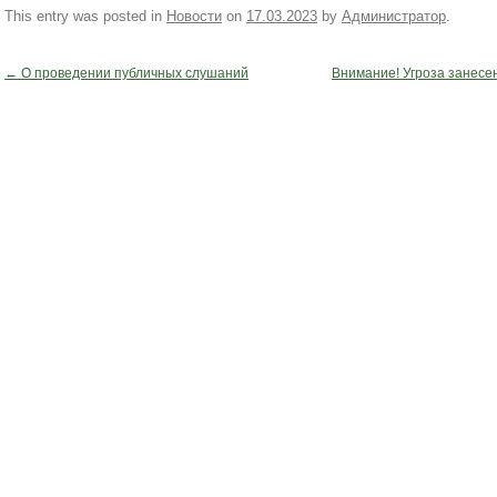
This entry was posted in
Новости
on
17.03.2023
by
Администратор
.
←
О проведении публичных слушаний
Внимание! Угроза занесен
Post navigation