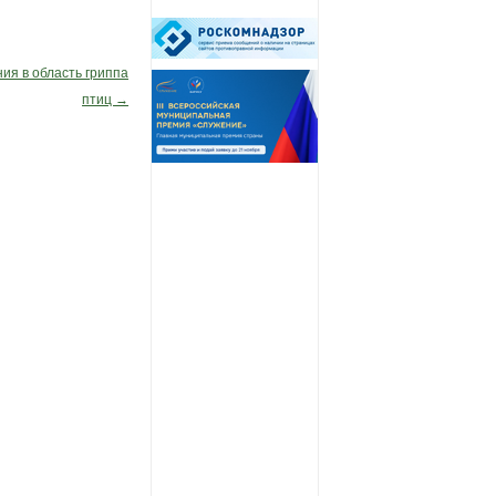
ия в область гриппа
птиц
→