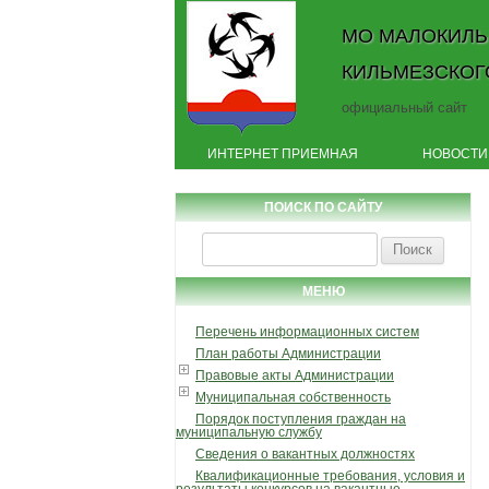
МО МАЛОКИЛЬ
КИЛЬМЕЗСКОГ
официальный сайт
ИНТЕРНЕТ ПРИЕМНАЯ
НОВОСТИ
ПОИСК ПО САЙТУ
Найти:
МЕНЮ
Перечень информационных систем
План работы Администрации
Правовые акты Администрации
Муниципальная собственность
Порядок поступления граждан на
муниципальную службу
Сведения о вакантных должностях
Квалификационные требования, условия и
результаты конкурсов на вакантные