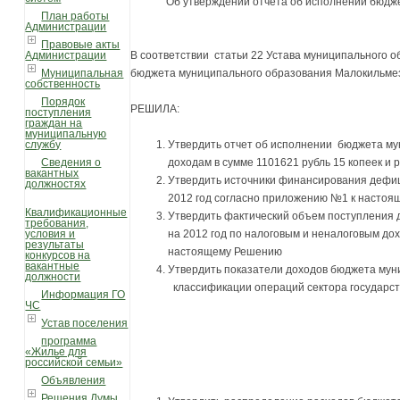
Об утверждении отчета об исполнении бюдже
План работы
Администрации
Правовые акты
Администрации
В соответствии статьи 22 Устава муниципального 
Муниципальная
бюджета муниципального образования Малокильмезс
собственность
Порядок
РЕШИЛА:
поступления
граждан на
муниципальную
службу
Утвердить отчет об исполнении бюджета мун
Сведения о
доходам в сумме 1101621 рубль 15 копеек и
вакантных
Утвердить источники финансирования дефиц
должностях
2012 год согласно приложению №1 к насто
Квалификационные
Утвердить фактический объем поступления 
требования,
условия и
на 2012 год по налоговым и неналоговым до
результаты
настоящему Решению
конкурсов на
вакантные
Утвердить показатели доходов бюджета мун
должности
классификации операций сектора государст
Информация ГО
ЧС
Устав поселения
программа
«Жилье для
российской семьи»
Объявления
Решения Думы