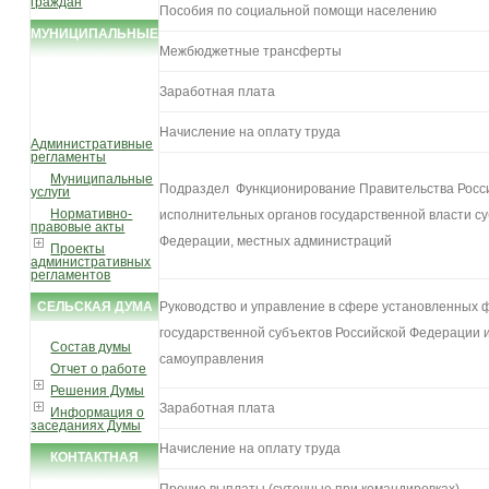
граждан
Пособия по социальной помощи населению
МУНИЦИПАЛЬНЫЕ
Межбюджетные трансферты
УСЛУГИ И
ФУНКЦИИ
Заработная плата
Начисление на оплату труда
Административные
регламенты
Муниципальные
Подраздел Функционирование Правительства Росс
услуги
Нормативно-
исполнительных органов государственной власти с
правовые акты
Федерации, местных администраций
Проекты
административных
регламентов
Руководство и управление в сфере установленных 
СЕЛЬСКАЯ ДУМА
государственной субъектов Российской Федерации и
Состав думы
самоуправления
Отчет о работе
Решения Думы
Заработная плата
Информация о
заседаниях Думы
Начисление на оплату труда
КОНТАКТНАЯ
ИНФОРМАЦИЯ
Прочие выплаты (суточные при командировках)