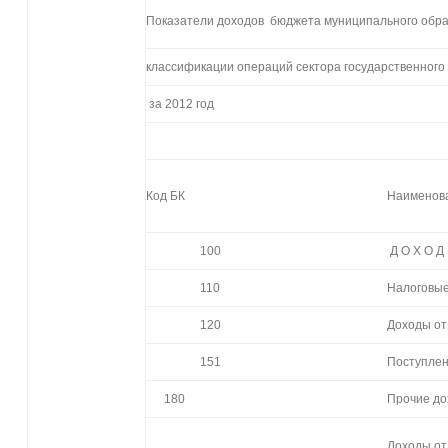
Показатели доходов бюджета муниципального обра
классификации операций сектора государственного
за 2012 год
Код БК
Наименов
100
Д О Х О Д
110
Налоговы
120
Доходы от
151
Поступлен
180
Прочие д
Доходы от