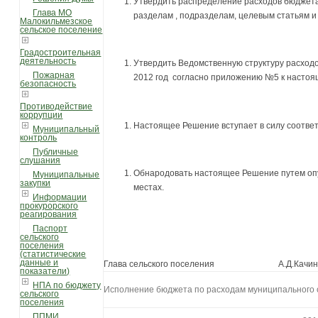
Утвердить распределение расходов бюджета
Глава МО
разделам , подразделам, целевым статьям 
Малокильмезское
сельское поселение
Градостроительная
деятельность
Утвердить Ведомственную структуру расход
Пожарная
2012 год согласно приложению №5 к насто
безопасность
Противодействие
коррупции
Настоящее Решение вступает в силу соотве
Муниципальный
контроль
Публичные
слушания
Обнародовать настоящее Решение путем оп
Муниципальные
закупки
местах.
Информации
прокурорского
реагирования
Паспорт
сельского
поселения
(статистические
данные и
Глава сельского поселения А.Д.Качи
показатели)
НПА по бюджету
Исполнение бюджета по расходам муниципального 
сельского
поселения
ППМИ