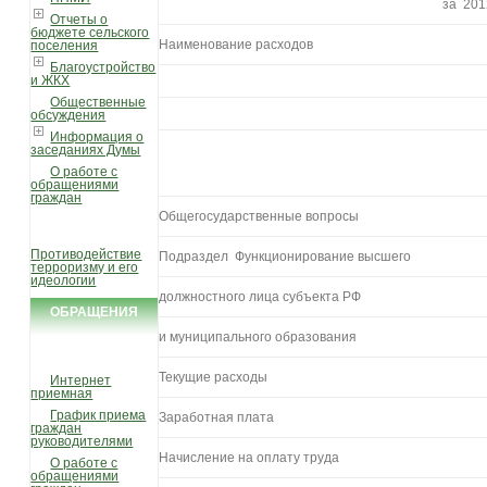
за 201
Отчеты о
бюджете сельского
Наименование расходов
поселения
Благоустройство
и ЖКХ
Общественные
обсуждения
Информация о
заседаниях Думы
О работе с
обращениями
граждан
Общегосударственные вопросы
Противодействие
Подраздел Функционирование высшего
терроризму и его
идеологии
должностного лица субъекта РФ
ОБРАЩЕНИЯ
и муниципального образования
ГРАЖДАН
Текущие расходы
Интернет
приемная
График приема
Заработная плата
граждан
руководителями
Начисление на оплату труда
О работе с
обращениями