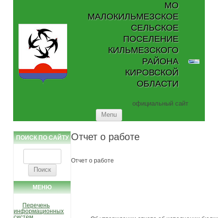
МО
МАЛОКИЛЬМЕЗСКОЕ
СЕЛЬСКОЕ
ПОСЕЛЕНИЕ
КИЛЬМЕЗСКОГО
РАЙОНА
КИРОВСКОЙ
ОБЛАСТИ
официальный сайт
Skip to content
Menu
Отчет о работе
ПОИСК ПО САЙТУ
Найти:
Отчет о работе
МАЛОКИ
МЕНЮ
Перечень
информационных
систем