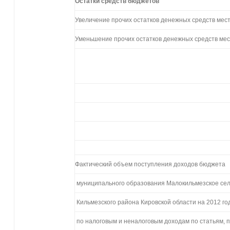
Остатки
средств
бюджетов
Увеличение прочих остатков денежных средств ме
Уменьшение прочих остатков денежных средств ме
Пр
к ре
от 
Фактический объем поступления доходов бюджета
муниципального образования Малокильмезское сел
Кильмезского района Кировской области на 2012 го
по налоговым и неналоговым доходам по статьям, 