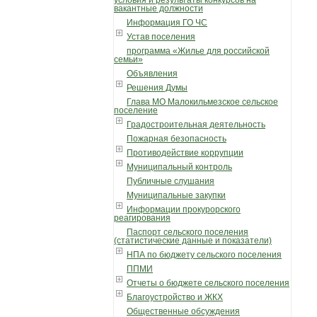
вакантные должности
Информация ГО ЧС
Устав поселения
программа «Жилье для российской
семьи»
Объявления
Решения Думы
Глава МО Малокильмезское сельское
поселение
Градостроительная деятельность
Пожарная безопасность
Противодействие коррупции
Муниципальный контроль
Публичные слушания
Муниципальные закупки
Информации прокурорского
реагирования
Паспорт сельского поселения
(статистические данные и показатели)
НПА по бюджету сельского поселения
ППМИ
Отчеты о бюджете сельского поселения
Благоустройство и ЖКХ
Общественные обсуждения