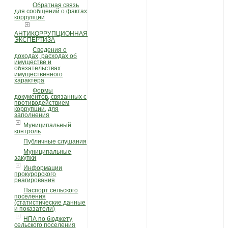
Обратная связь
для сообщений о фактах
коррупции
АНТИКОРРУПЦИОННАЯ
ЭКСПЕРТИЗА
Сведения о
доходах, расходах об
имуществе и
обязательствах
имущественного
характера
Формы
документов, связанных с
противодействием
коррупции, для
заполнения
Муниципальный
контроль
Публичные слушания
Муниципальные
закупки
Информации
прокурорского
реагирования
Паспорт сельского
поселения
(статистические данные
и показатели)
НПА по бюджету
сельского поселения