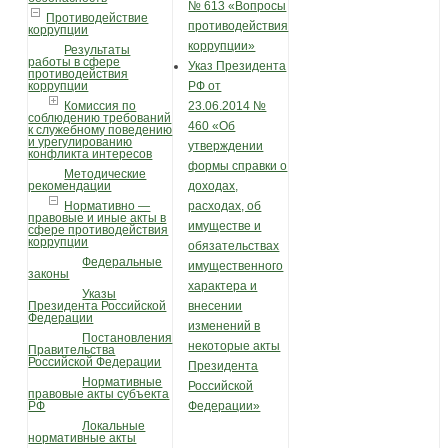
№ 613 «Вопросы
Противодействие
противодействия
коррупции
коррупции»
Результаты
работы в сфере
Указ Президента
противодействия
коррупции
РФ от
Комиссия по
23.06.2014 №
соблюдению требований
460 «Об
к служебному поведению
и урегулированию
утверждении
конфликта интересов
формы справки о
Методические
рекомендации
доходах,
Нормативно —
расходах, об
правовые и иные акты в
имуществе и
сфере противодействия
коррупции
обязательствах
Федеральные
имущественного
законы
характера и
Указы
Президента Российской
внесении
Федерации
изменений в
Постановления
некоторые акты
Правительства
Российской Федерации
Президента
Нормативные
Российской
правовые акты субъекта
РФ
Федерации»
Локальные
нормативные акты