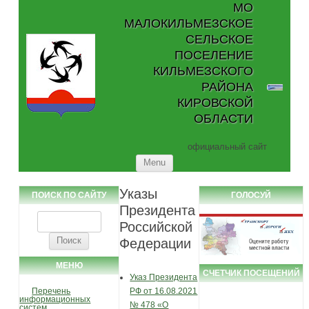
МО
МАЛОКИЛЬМЕЗСКОЕ
СЕЛЬСКОЕ
ПОСЕЛЕНИЕ
КИЛЬМЕЗСКОГО
РАЙОНА
КИРОВСКОЙ
ОБЛАСТИ
официальный сайт
Skip to content
Menu
Указы
ПОИСК ПО САЙТУ
ГОЛОСУЙ
Президента
Найти:
Российской
Федерации
МЕНЮ
СЧЕТЧИК ПОСЕЩЕНИЙ
Указ Президента
Перечень
РФ от 16.08.2021
информационных
№ 478 «О
систем