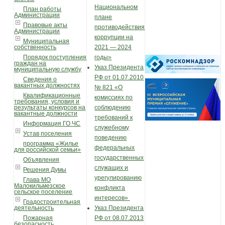
Национальном
План работы
Администрации
плане
Правовые акты
противодействия
Администрации
коррупции на
Муниципальная
собственность
2021 — 2024
Порядок поступления
годы»
граждан на
Указ Президента
муниципальную службу
РФ от 01.07.2010
Сведения о
вакантных должностях
№ 821 «О
Квалификационные
комиссиях по
требования, условия и
результаты конкурсов на
соблюдению
вакантные должности
требований к
Информация ГО ЧС
служебному
Устав поселения
поведению
программа «Жилье
федеральных
для российской семьи»
государственных
Объявления
служащих и
Решения Думы
урегулированию
Глава МО
Малокильмезское
конфликта
сельское поселение
интересов»
Градостроительная
деятельность
Указ Президента
Пожарная
РФ от 08.07.2013
безопасность