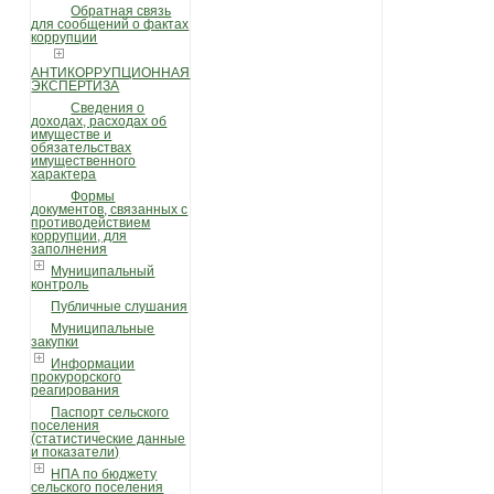
Обратная связь
для сообщений о фактах
коррупции
АНТИКОРРУПЦИОННАЯ
ЭКСПЕРТИЗА
Сведения о
доходах, расходах об
имуществе и
обязательствах
имущественного
характера
Формы
документов, связанных с
противодействием
коррупции, для
заполнения
Муниципальный
контроль
Публичные слушания
Муниципальные
закупки
Информации
прокурорского
реагирования
Паспорт сельского
поселения
(статистические данные
и показатели)
НПА по бюджету
сельского поселения