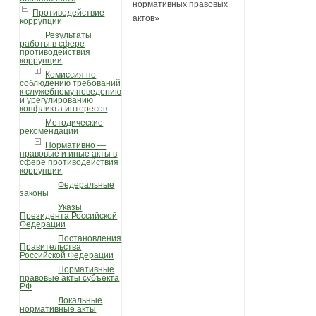
нормативных правовых
Противодействие
актов»
коррупции
Результаты
работы в сфере
противодействия
коррупции
Комиссия по
соблюдению требований
к служебному поведению
и урегулированию
конфликта интересов
Методические
рекомендации
Нормативно —
правовые и иные акты в
сфере противодействия
коррупции
Федеральные
законы
Указы
Президента Российской
Федерации
Постановления
Правительства
Российской Федерации
Нормативные
правовые акты субъекта
РФ
Локальные
нормативные акты