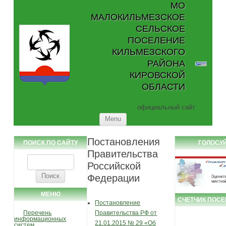
МО
МАЛОКИЛЬМЕЗСКОЕ
СЕЛЬСКОЕ
ПОСЕЛЕНИЕ
КИЛЬМЕЗСКОГО
РАЙОНА
КИРОВСКОЙ
ОБЛАСТИ
официальный сайт
Skip to content
Menu
Постановления
ПОИСК ПО САЙТУ
ГОЛОСУ
Правительства
Найти:
Российской
Федерации
МЕНЮ
СЧЕТЧИК ПОС
Постановление
Перечень
Правительства РФ от
информационных
21.01.2015 № 29 «Об
систем