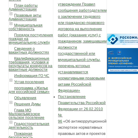
утверждении Правил
План работы
Администрации
сообщения работодателем
Правовые акты
о заключении трудового
Администрации
или гражданско-правового
Муниципальная
собственность
договора на выполнение
Порядок поступления
работ (оказание услуг) с
граждан на
гражданином, замещавшим
муниципальную службу
должности
Сведения о
вакантных должностях
государственной или
Квалификационные
муниципальной службы,
требования, условия и
результаты конкурсов на
перечень которых
вакантные должности
устанавливается
Информация ГО ЧС
нормативными правовыми
Устав поселения
актами Российской
программа «Жилье
Федерации»
для российской семьи»
Постановление
Объявления
Правительства Российской
Решения Думы
Федерации от 26.02.2010
Глава МО
Малокильмезское
№
сельское поселение
96
«Об антикоррупционной
Градостроительная
деятельность
экспертизе нормативных
Пожарная
правовых актов и проектов
безопасность