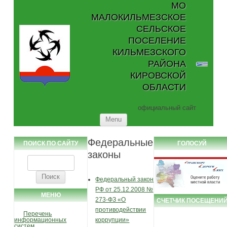
МО
МАЛОКИЛЬМЕЗСКОЕ
СЕЛЬСКОЕ
ПОСЕЛЕНИЕ
КИЛЬМЕЗСКОГО
РАЙОНА
КИРОВСКОЙ
ОБЛАСТИ
официальный сайт
Skip to content
Menu
Федеральные
ПОИСК ПО САЙТУ
ГОЛОСУЙ
законы
Найти:
Федеральный закон
РФ от 25.12.2008 №
МЕНЮ
273-ФЗ «О
СЧЕТЧИК ПОСЕЩЕНИ
противодействии
Перечень
информационных
коррупции»
систем