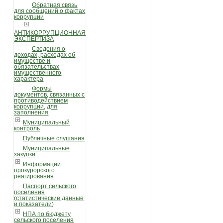
Обратная связь
для сообщений о фактах
коррупции
АНТИКОРРУПЦИОННАЯ
ЭКСПЕРТИЗА
Сведения о
доходах, расходах об
имуществе и
обязательствах
имущественного
характера
Формы
документов, связанных с
противодействием
коррупции, для
заполнения
Муниципальный
контроль
Публичные слушания
Муниципальные
закупки
Информации
прокурорского
реагирования
Паспорт сельского
поселения
(статистические данные
и показатели)
НПА по бюджету
сельского поселения