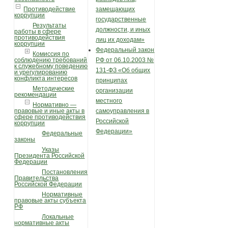
Противодействие
замещающих
коррупции
государственные
Результаты
должности, и иных
работы в сфере
противодействия
лиц их доходам»
коррупции
Федеральный закон
Комиссия по
соблюдению требований
РФ от 06.10.2003 №
к служебному поведению
131-ФЗ «Об общих
и урегулированию
конфликта интересов
принципах
Методические
организации
рекомендации
местного
Нормативно —
правовые и иные акты в
самоуправления в
сфере противодействия
Российской
коррупции
Федерации»
Федеральные
законы
Указы
Президента Российской
Федерации
Постановления
Правительства
Российской Федерации
Нормативные
правовые акты субъекта
РФ
Локальные
нормативные акты