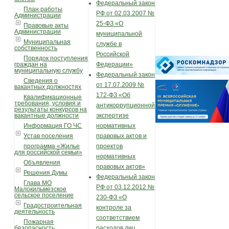
Федеральный закон
План работы
РФ от 02.03.2007 №
Администрации
25-ФЗ «О
Правовые акты
Администрации
муниципальной
Муниципальная
службе в
собственность
Российской
Порядок поступления
граждан на
Федерации»
муниципальную службу
Федеральный закон
Сведения о
от 17.07.2009 №
вакантных должностях
172-ФЗ «Об
Квалификационные
требования, условия и
антикоррупционной
результаты конкурсов на
вакантные должности
экспертизе
Информация ГО ЧС
нормативных
Устав поселения
правовых актов и
программа «Жилье
проектов
для российской семьи»
нормативных
Объявления
правовых актов»
Решения Думы
Федеральный закон
Глава МО
РФ от 03.12.2012 №
Малокильмезское
сельское поселение
230-ФЗ «О
Градостроительная
контроле за
деятельность
соответствием
Пожарная
безопасность
расходов лиц,