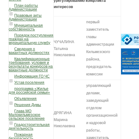
урегулированию конфликта
План работы
интересов
Администрации
Правовые акты
Администрации
первый
Муниципальная
собственность
заместитель
Порядок поступления
главы
граждан на
ЧУЧАЛИНА
муниципальную службу
администрации
Татьяна
Сведения о
Кильмезского
вакантных должностях
Николаевна
Квалификационные
района,
требования, условия и
результаты конкурсов на
председатель
вакантные должности
комиссии
Информация ГО ЧС
Устав поселения
управляющий
программа «Жилье
для российской семьи»
делами,
Объявления
заведующий
Решения Думы
отделом
Глава МО
ДРЯГИНА
Малокильмезское
организационной
сельское поселение
Марина
и кадровой
Градостроительная
Николаевна
деятельность
работы,
Пожарная
заместитель
безопасность