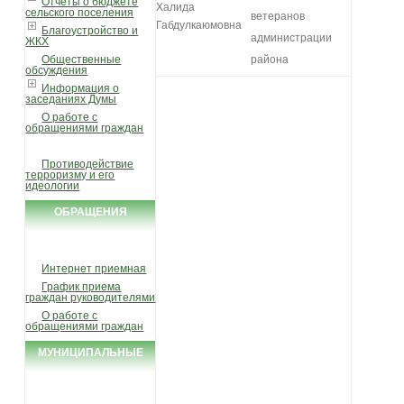
Отчеты о бюджете
Халида
сельского поселения
ветеранов
Габдулкаюмовна
Благоустройство и
администрации
ЖКХ
Общественные
района
обсуждения
Информация о
заседаниях Думы
О работе с
обращениями граждан
Противодействие
терроризму и его
идеологии
ОБРАЩЕНИЯ
ГРАЖДАН
Интернет приемная
График приема
граждан руководителями
О работе с
обращениями граждан
МУНИЦИПАЛЬНЫЕ
УСЛУГИ И ФУНКЦИИ