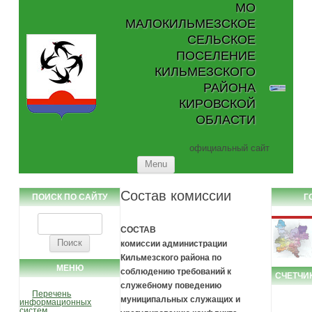
МО
МАЛОКИЛЬМЕЗСКОЕ
СЕЛЬСКОЕ
ПОСЕЛЕНИЕ
КИЛЬМЕЗСКОГО
РАЙОНА
КИРОВСКОЙ
ОБЛАСТИ
официальный сайт
Skip to content
Menu
Состав комиссии
ПОИСК ПО САЙТУ
Г
Найти:
СОСТАВ
комиссии администрации
Кильмезского района по
МЕНЮ
соблюдению требований к
СЧЕТЧИ
служебному поведению
Перечень
муниципальных служащих и
информационных
систем