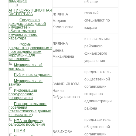
коррупции
области
АНТИКОРРУПЦИОННАЯ
главный
ЭКСПЕРТИЗА
ЛЯЛИНА
Сведения о
специалист по
Мадина
доходах, расходах об
Камильевна
имуществе и
кадрам
обязательствах
имущественного
характера
и.о.начальника
ЛЯЛИНА
Формы
районного
документов, связанных с
Елена
противодействием
финансового
коррупции, для
Михайловна
заполнения
управления
Муниципальный
контроль
представитель
Публичные слушания
общественной
Муниципальные
ЗАКИРЬЯНОВА
закупки
организации
Информации
Наиля
ветеранов
прокурорского
Габдулгаязовна
реагирования
администрации
Паспорт сельского
поселения
района
(статистические данные
и показатели)
представитель
НПА по бюджету
сельского поселения
общественной
ППМИ
ВАЗИХОВА
организации