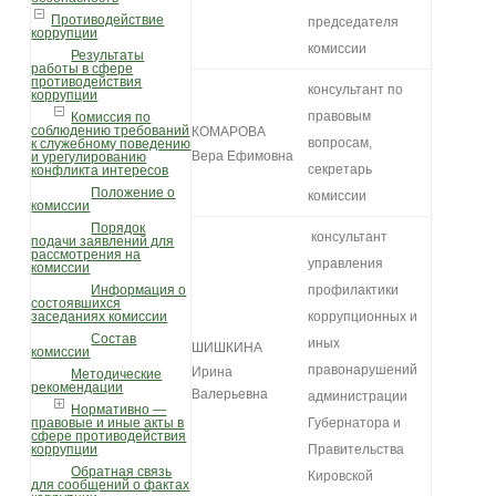
Противодействие
председателя
коррупции
комиссии
Результаты
работы в сфере
противодействия
консультант по
коррупции
правовым
Комиссия по
соблюдению требований
КОМАРОВА
вопросам,
к служебному поведению
Вера Ефимовна
и урегулированию
секретарь
конфликта интересов
Положение о
комиссии
комиссии
Порядок
консультант
подачи заявлений для
рассмотрения на
управления
комиссии
Информация о
профилактики
состоявшихся
заседаниях комиссии
коррупционных и
Состав
иных
ШИШКИНА
комиссии
правонарушений
Ирина
Методические
рекомендации
Валерьевна
администрации
Нормативно —
правовые и иные акты в
Губернатора и
сфере противодействия
коррупции
Правительства
Обратная связь
Кировской
для сообщений о фактах